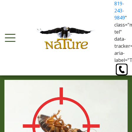
819-
243-
9849
"
class="
tel"
data-
tracker
aria-
label="