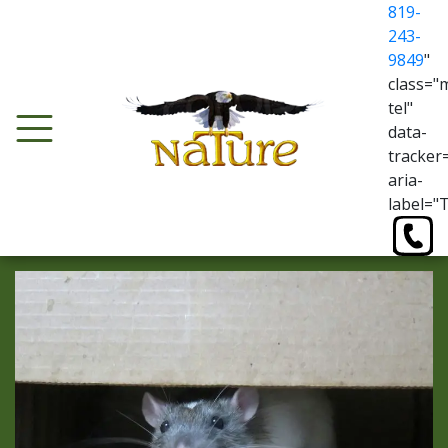
819-
243-
9849
"
class="
tel"
data-
tracker
aria-
label="