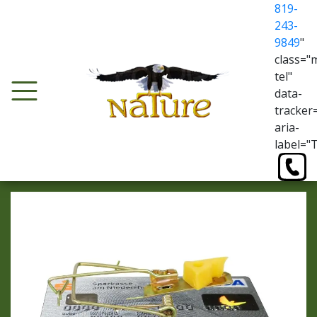
819-
243-
9849
"
class="
tel"
data-
tracker
aria-
label="